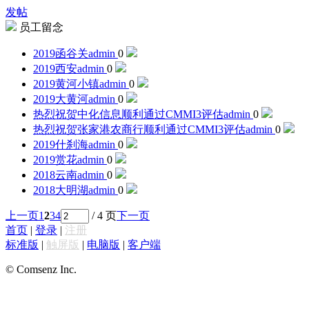
发帖
员工留念
2019函谷关
admin
0
2019西安
admin
0
2019黄河小镇
admin
0
2019大黄河
admin
0
热烈祝贺中化信息顺利通过CMMI3评估
admin
0
热烈祝贺张家港农商行顺利通过CMMI3评估
admin
0
2019什刹海
admin
0
2019赏花
admin
0
2018云南
admin
0
2018大明湖
admin
0
上一页
1
2
3
4
/ 4 页
下一页
首页
|
登录
|
注册
标准版
|
触屏版
|
电脑版
|
客户端
© Comsenz Inc.