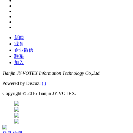
新闻
业务
企业微信
联系
加入
Tianjin JY-VOTEX Information Technology Co,.Ltd.
Powered by Discuz!
( )
Copyright © 2016 Tianjin JY-VOTEX.