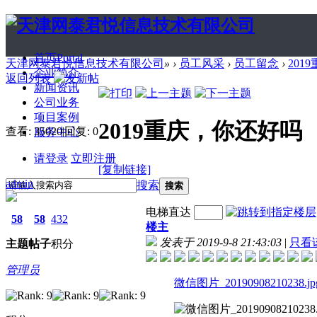
首页
Portal
天津网泰君悦信息技术有限公司
»
›
员工风采
›
员工留念
›
201
企业简介
返回列表
新闻资讯
公司业务
项目案例
2019重庆，你还好吗
查看:
35020
|
回复:
0
服务中心
请登录
立即注册
[复制链接]
admin
搜索
搜索
电梯直达
58
58
432
楼主
发表于 2019-9-8 21:43:03
|
只看
主题
帖子
积分
管理员
微信图片_20190908210238.jp