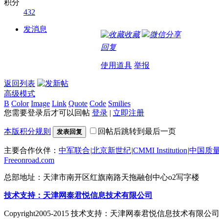
积分
432
发消息
收藏
微信分享
回复
使用道具
举报
返回列表
高级模式
B
Color
Image
Link
Quote
Code
Smilies
您需要登录后才可以回帖
登录
|
立即注册
本版积分规则
回帖后跳转到最后一页
发表回复
主要合作伙伴：
中军联合
|
北京新世纪
|
CMMI Institution
|
中国质
Freeonroad.com
总部地址：天津市南开区红旗南路天拖融创中心o2写字楼
技术支持：天津网泰君悦信息技术有限公司
Copyright2005-2015 技术支持：天津网泰君悦信息技术有限公司 All ri