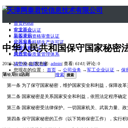
首页
Portal
企业简介
军工企业认证
新闻资讯
装备承制资格审查认证
公司业务
武器装备科研生产许可证
中华人民共和国保守国家秘密
项目案例
保密资格认证
服务中心
武器装备质量管理体系
2016-2-27 00:46
|
发布者:
admin
|
查看:
6141
|
评论: 0
请登录
立即注册
您现在的位置：
首页
→
公司业务
→
军工企业认证
→
保
第一章 总则
搜索
搜索
第一条 为了保守国家秘密，维护国家安全和利益，保障改革
第二条 国家秘密是关系国家安全和利益，依照法定程序确定
第三条 国家秘密受法律保护。一切国家机关、武装力量、政
第四条 保守国家秘密的工作（以下简称保密工作），实行积