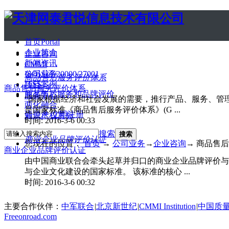
首页
Portal
企业简介
企业咨询
新闻资讯
CMMI
公司业务
ISO认证/20000/27001
商品售后服务评价体系
ITSS
项目案例
商品售后服务评价体系
商品售后服务和品牌评价
服务中心
“国家根据经济和社会发展的需要，推行产品、服务、管理
两化融合
是国家标准《商品售后服务评价体系》(G ...
请登录
立即注册
知识产权贯标
时间: 2016-3-6 00:33
搜索
搜索
商业企业品牌评价认证
您现在的位置：
首页
→
公司业务
→
企业咨询
→
商品售后
商业企业品牌评价认证
由中国商业联合会牵头起草并归口的商业企业品牌评价与
与企业文化建设的国家标准。 该标准的核心 ...
时间: 2016-3-6 00:32
主要合作伙伴：
中军联合
|
北京新世纪
|
CMMI Institution
|
中国质
Freeonroad.com